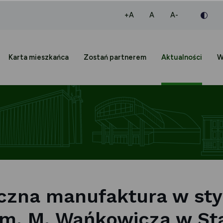
większa czcionka
normalna czcionka
mniejsza czc
+A
A
A-
Karta mieszkańca
Zostań partnerem
Aktualności
W
eczna manufaktura w sty
m. M. Wańkowicza w St