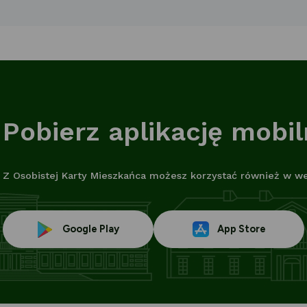
Pobierz aplikację mobi
Z Osobistej Karty Mieszkańca możesz korzystać również w wers
Link
Link
Google Play
App Store
otwiera
otwiera
się
się