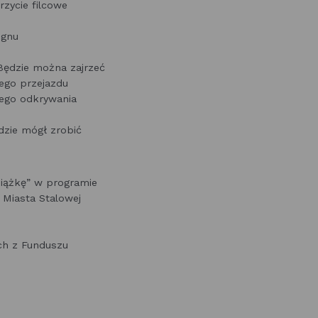
zycie filcowe
ignu
 Będzie można zajrzeć
ego przejazdu
nego odkrywania
dzie mógł zrobić
iążkę” w programie
 Miasta Stalowej
ch z Funduszu