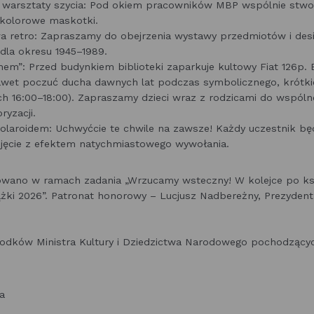
 warsztaty szycia: Pod okiem pracowników MBP wspólnie stwor
ź kolorowe maskotki.
a retro: Zapraszamy do obejrzenia wystawy przedmiotów i des
dla okresu 1945–1989.
hem”: Przed budynkiem biblioteki zaparkuje kultowy Fiat 126p.
nawet poczuć ducha dawnych lat podczas symbolicznego, krótki
h 16:00–18:00). Zapraszamy dzieci wraz z rodzicami do wspól
ryzacji.
olaroidem: Uchwyćcie te chwile na zawsze! Każdy uczestnik bę
jęcie z efektem natychmiastowego wywołania.
owano w ramach zadania „Wrzucamy wsteczny! W kolejce po ks
ążki 2026”. Patronat honorowy – Lucjusz Nadbereżny, Prezydent
odków Ministra Kultury i Dziedzictwa Narodowego pochodzący