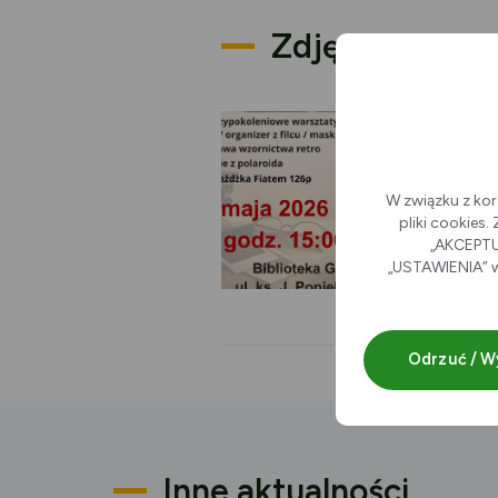
Zdjęcia
W związku z kor
pliki cookies
„AKCEPTUJ
„USTAWIENIA” w
Odrzuć / W
Inne aktualności