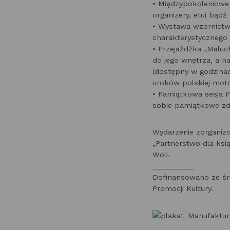
• Międzypokoleniowe
organizery, etui bąd
• Wystawa wzornictw
charakterystycznego 
• Przejażdżka „Maluc
do jego wnętrza, a 
(dostępny w godzinac
uroków polskiej moto
• Pamiątkowa sesja P
sobie pamiątkowe zd
Wydarzenie zorganiz
„Partnerstwo dla ksi
Woli.
__________
Dofinansowano ze śr
Promocji Kultury.