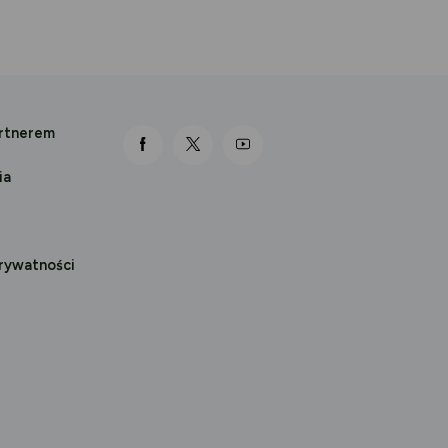
artnerem
link otwiera się nowej karcie
link otwiera się nowej karcie
link otwiera się nowej karcie
ia
prywatności