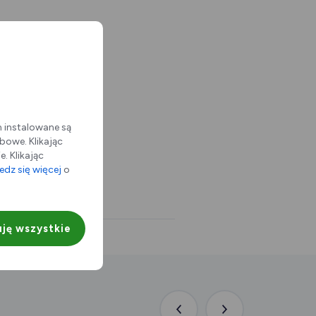
m instalowane są
bowe. Klikając
. Klikając
dz się więcej
o
ję wszystkie