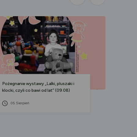
Poprzednia
Następna
aktualność
aktualność
Pożegnanie wystawy „Lalki, pluszaki i
Inwesty
klocki, czyli co bawi od lat” (09.08)
potrzeb
Funduszy
05 Sierpień
Katarzy
Osiedle
04 S