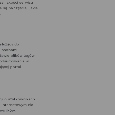
zej jakości serwisu
są najczęściej, jakie
.
służący do
a osobami
stawie plików logów
 podsumowania w
jącej portal
cji o użytkownikach
lu internetowym nie
kowników.