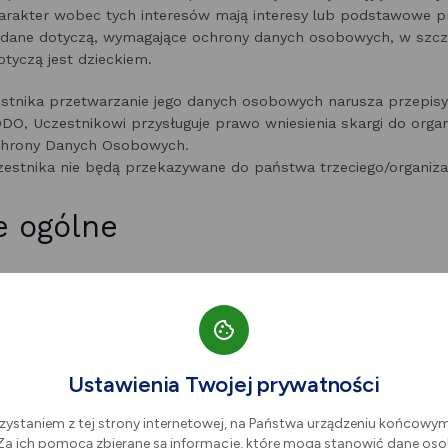
arakter wobec tych interesów mają interesy lub podstawowe p
j dane dotyczą, wymagające ochrony danych osobowych, w szcz
otyczą jest dzieckiem.
estnika przetwarzanie jego danych osobowych narusza przepisy
O, Uczestnikowi przysługuje prawo wniesienia skargi do organ
chrony Danych Osobowych.
stnika nie będą przekazywane do państwa trzeciego/organizac
e ogólne
ywiązujemy szczególną wagę do poszanowania prywatności uży
 portal internetowy. Gromadzone w dziennikach logów dane są
o celów administrowania portalem internetowym, z zastrzeżeni
 Nie zabiegamy o identyfikację użytkowników portalu internet
adnych celów, nie są przekazywane do jakiejkolwiek trzeciej stro
Ustawienia Twojej prywatności
zystaniem z tej strony internetowej, na Państwa urządzeniu końcowy
nie danych
. Za ich pomocą zbierane są informacje, które mogą stanowić dane oso