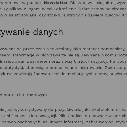
tórym mowa w punkcie
Newsletter
. Dla zapewnienia jak najwyżs
zy plików z logami w celu określenia, które strony odwiedzane 
WW są stosowane, czy struktura strony nie zawiera błędów, itp
tywanie danych
wywane są przez czas nieokreślony jako materiał pomocniczy, 
wisem. Informacje w nich zawarte nie są ujawniane nikomu poz
inistrowania serwerem oraz siecią Urzędu/Instytucji. Na pod
 statystyki, stanowiące pomoc w administrowaniu. Zbiorcze
tyk nie zawierają żadnych cech identyfikujących osoby, odwiedza
 portalu internetowym
e jest wykorzystywany do pozyskiwania jakichkolwiek informa
, ani śledzenia ich nawigacji. Pliki Cookies stosowane w porta
 danych osobowych, ani innych informacji, zebranych od użyt