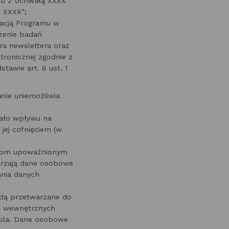
zku z Uchwałą XXXX
X XXXX”;
zacją Programu w
zenie badań
ra newslettera oraz
ronicznej zgodnie z
tawie art. 6 ust. 1
nie uniemożliwia
iało wpływu na
ej cofnięciem (w
otom upoważnionym
rzają dane osobowe
ania danych
ędą przetwarzane do
 i wewnętrznych
Wola. Dane osobowe