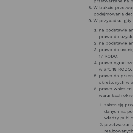
przetwarzane na p
W trakcie przetwa
podejmowania decyz
W przypadku, gdy 
na podstawie a
prawo do uzyska
na podstawie a
prawo do usunię
17 RODO,
prawo ogranicze
w art. 18 RODO
prawo do przen
określonych w 
prawo wniesieni
warunkach okreś
zaistnieją pr
danych na po
władzy public
przetwarzani
realizowanych