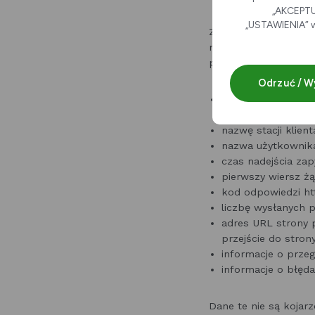
„AKCEPTUJ
„USTAWIENIA” w
Zgodnie z przyjętą 
naszego serwera. Pr
przechowywanych w p
Odrzuć / W
publiczny adres I
użytkownika),
nazwę stacji klient
nazwa użytkownika
czas nadejścia zap
pierwszy wiersz żą
kod odpowiedzi ht
liczbę wysłanych p
adres URL strony p
przejście do stron
informacje o prze
informacje o błędac
Dane te nie są kojar