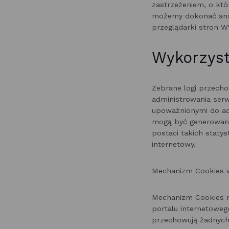
zastrzeżeniem, o k
możemy dokonać anali
przeglądarki stron W
Wykorzys
Zebrane logi przecho
administrowania ser
upoważnionymi do adm
mogą być generowane
postaci takich statys
internetowy.
Mechanizm Cookies w
Mechanizm Cookies ni
portalu internetowego
przechowują żadnych