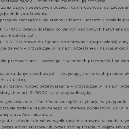
odstawie zgody – również do momentu jej cofnięcia.
rzania danych osobowych Uczestnika nie dochodzi do zautom
ji ani do profilowania.
przepisy szczególne nie stanowią inaczej Uczestnik posiada p
rt. 15 RODO prawo dostępu do danych osobowych Pani/Pana do
nia kopii danych;
rt. 16 RODO prawo do żądania sprostowania (poprawienia) dan
cia danych – przysługuje w ramach przesłanek i na warunkach 
nia przetwarzania – przysługuje w ramach przesłanek i na wa
,
oszenia danych osobowych – przysługuje w ramach przesłanek
art. 20 RODO,
a sprzeciwu wobec przetwarzania – przysługuje w ramach prze
lonych w art. 21 RODO, tj. w przypadku gdy:
zyczyny związane z Pani/Pana szczególną sytuacją, w przypadku
dstawie zadania realizowanego w interesie publicznym lub w 
znej przez Administratora,
e jest niezbędne do celów wynikających z prawnie uzasadniony
 przez Administratora lub przez stronę trzecią, z wyjątkiem syt