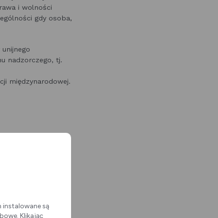
rawa i wolności
ególności gdy osoba,
 unijnego
u nadzorczego, tj.
ji międzynarodowej.
tkowników,
 wykorzystywane
em, o którym mowa w
owego. Żadne dane
ny.
m instalowane są
bowe. Klikając