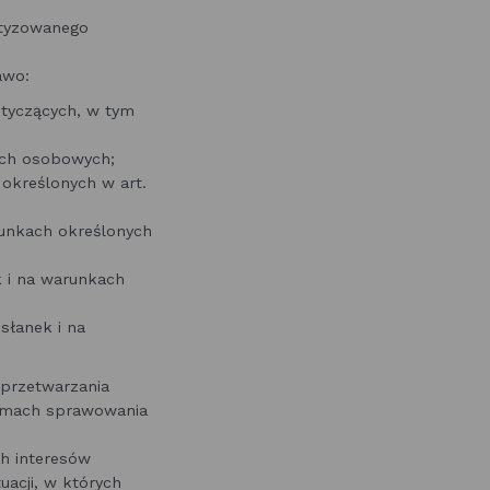
atyzowanego
rawo:
tyczących, w tym
ych osobowych;
określonych w art.
runkach określonych
 i na warunkach
słanek i na
 przetwarzania
ramach sprawowania
ch interesów
uacji, w których