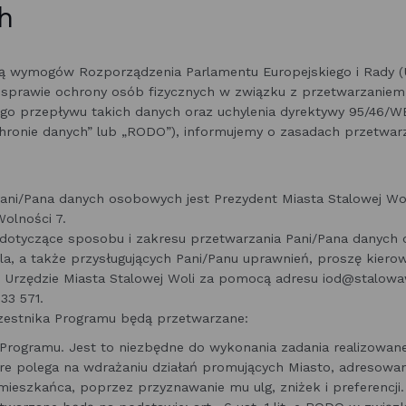
h
ją wymogów Rozporządzenia Parlamentu Europejskiego i Rady (
w sprawie ochrony osób fizycznych w związku z przetwarzanie
 przepływu takich danych oraz uchylenia dyrektywy 95/46/WE 
hronie danych” lub „RODO”), informujemy o zasadach przetwarz
ani/Pana danych osobowych jest Prezydent Miasta Stalowej Wol
Wolności 7.
 dotyczące sposobu i zakresu przetwarzania Pani/Pana danych
a, a także przysługujących Pani/Panu uprawnień, proszę kiero
Urzędzie Miasta Stalowej Woli za pomocą adresu iod@stalowa
33 571.
estnika Programu będą przetwarzane:
ji Programu. Jest to niezbędne do wykonania zadania realizowane
re polega na wdrażaniu działań promujących Miasto, adresowa
mieszkańca, poprzez przyznawanie mu ulg, zniżek i preferencj