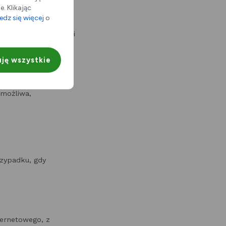
. Klikając
dz się więcej
o
TTP, kierowane do
dny wykaz informacji
ję wszystkie
ośrednio komputer
t możliwa,
rzypadku, gdy
ternetowego, z