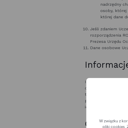
nadrzędny ch
osoby, które
której dane d
Jeśli zdaniem Ucz
rozporządzenia ROD
Prezesa Urzędu O
Dane osobowe Ucze
Informacj
Informujemy, że prz
odwiedzających nasz
tylko i wyłącznie d
punkcie
Newsletter
.
identyfikacyjne, do ż
W związku z kor
Gromadze
pliki cookies