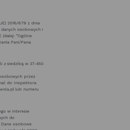
UE) 2016/679 z dnia
m danych osobowych i
(dalej: ”Ogólne
ania Pani/Pana
i z siedzibą w 37-450
 osobowych przez
wać do Inspektora
wola.pl lub numeru
go w interesie
nych do
i. Dane osobowe