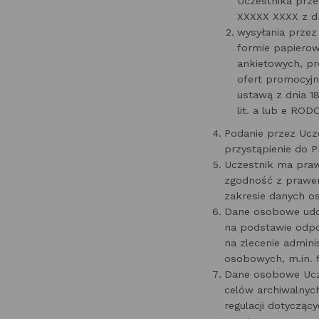
Uczestnika prze
XXXXX XXXX z dn
wysyłania przez
formie papierow
ankietowych, pr
ofert promocyjn
ustawą z dnia 18
lit. a lub e ROD
Podanie przez Ucz
przystąpienie do 
Uczestnik ma praw
zgodność z prawem
zakresie danych o
Dane osobowe udo
na podstawie odp
na zlecenie admin
osobowych, m.in. 
Dane osobowe Ucze
celów archiwalnyc
regulacji dotyczą