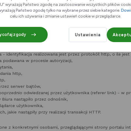
” wyrażają Państwo zgodę na zastosowanie wszystkich plików cookie
yrażają Państwo zgodę tylko na wybrane przez siebie kategorie.
Dowie
praktyką większości serwisów WWW przechowujemy zapytania H
celu ich używania i zmianie ustawień cookie w przeglądarce.
zeglądane zasoby identyfikowane są poprzez adresy URL. Dokła
likach logów serwera WWW jest następujący:
ycofaj zgody
Ustawienia
Akceptu
P komputera, z którego nadeszło zapytanie (może to być bezp
a - identyfikacja realizowana jest przez protokół http, o ile jes
 podawana w procesie autoryzacji,
ytania,
dania http,
tp,
rzez serwer bajtów,
oprzednio odwiedzanej przez użytkownika (referer link) - w p
y Biura nastąpiło przez odnośnik,
glądarce użytkownika,
h, jakie nastąpiły przy realizacji transakcji HTTP.
zone z konkretnymi osobami, przeglądającymi strony portalu in