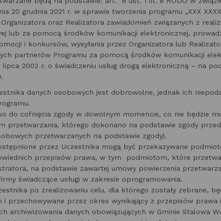
twarzane będą na podstawie: art. 6 ust. 1 lit. e RODO w zwią
ia 20 grudnia 2021 r. w sprawie tworzenia programu „XXX XXX
 Organizatora oraz Realizatora zawiadomień związanych z reali
ej lub za pomocą środków komunikacji elektronicznej, prowad
omocji i konkursów, wysyłania przez Organizatora lub Realizato
ych partnerów Programu za pomocą środków komunikacji elekt
 lipca 2002 r. o świadczeniu usług drogą elektroniczną – na pods
O.
estnika danych osobowych jest dobrowolne, jednak ich niepoda
Programu.
o do cofnięcia zgody w dowolnym momencie, co nie będzie m
 przetwarzania, którego dokonano na podstawie zgody przed j
sobowych przetwarzanych na podstawie zgody).
stępnione przez Uczestnika mogą być przekazywane podmi
owiednich przepisów prawa, w tym podmiotom, które przetwa
istratora, na podstawie zawartej umowy powierzenia przetwarz
firmy świadczące usługi w zakresie oprogramowania.
stnika po zrealizowaniu celu, dla którego zostały zebrane, b
h i przechowywane przez okres wynikający z przepisów prawa
cych archiwizowania danych obowiązujących w Gminie Stalowa 