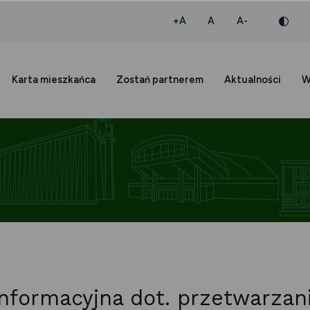
większa czcionka
normalna czcionka
mniejsza czc
+A
A
A-
Karta mieszkańca
Zostań partnerem
Aktualności
W
informacyjna dot. przetwarzan