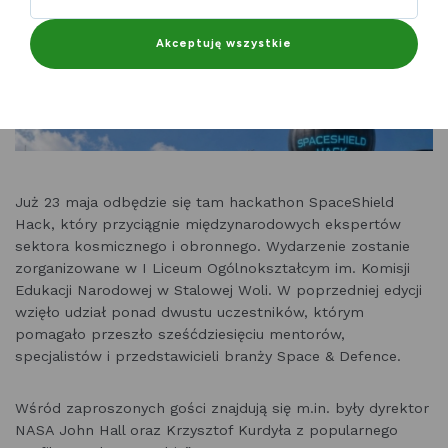
Akceptuję wszystkie
Już 23 maja odbędzie się tam hackathon SpaceShield
Hack, który przyciągnie międzynarodowych ekspertów
sektora kosmicznego i obronnego. Wydarzenie zostanie
zorganizowane w I Liceum Ogólnokształcym im. Komisji
Edukacji Narodowej w Stalowej Woli. W poprzedniej edycji
wzięło udział ponad dwustu uczestników, którym
pomagało przeszło sześćdziesięciu mentorów,
specjalistów i przedstawicieli branży Space & Defence.
Wśród zaproszonych gości znajdują się m.in. były dyrektor
NASA John Hall oraz Krzysztof Kurdyła z popularnego