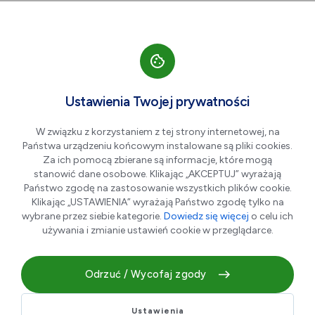
Przejdź do nawigacji strony
Przejdź do treści
Przejdź do stopki
większa czcionka
normalna czcionka
mniejsza czc
+A
A
A-
Men
Aktualności
Ustawienia Twojej prywatności
W związku z korzystaniem z tej strony internetowej, na
Państwa urządzeniu końcowym instalowane są pliki cookies.
Wkrótce Stalowa Wola stanie
Za ich pomocą zbierane są informacje, które mogą
się centrum innowacji
stanowić dane osobowe. Klikając „AKCEPTUJ” wyrażają
Państwo zgodę na zastosowanie wszystkich plików cookie.
Klikając „USTAWIENIA” wyrażają Państwo zgodę tylko na
wybrane przez siebie kategorie.
Dowiedz się więcej
o celu ich
19.05.2026 r.
używania i zmianie ustawień cookie w przeglądarce.
Odrzuć / Wycofaj zgody
Ustawienia