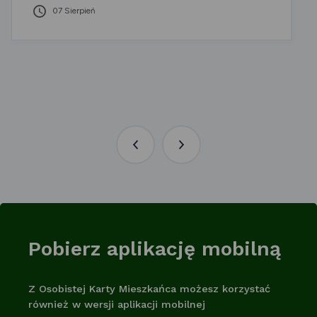
07 Sierpień
Poprzednia
Następna
aktualność
aktualność
Pobierz aplikację mobilną
Z Osobistej Karty Mieszkańca możesz korzystać
również w wersji aplikacji mobilnej