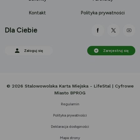
Kontakt
Polityka prywatności
Dla Ciebie
link otwiera się
link otwi
lin
Zaloguj się
Zarejestruj się
© 2026 Stalowowolska Karta Miejska - LifeStal | Cyfrowe
Miasto BPROG
Regulamin
Polityka prywatności
Deklaracja dostępności
Mapa strony