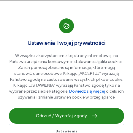
Przejdź do nawigacji strony
Przejdź do treści
Przejdź do stopki
większa czcionka
normalna czcionka
mniejsza czc
+A
A
A-
Men
Aktualności
Ustawienia Twojej prywatności
W związku z korzystaniem z tej strony internetowej, na
Państwa urządzeniu końcowym instalowane są pliki cookies.
Stalowa Wola ze „Złotym”
Za ich pomocą zbierane są informacje, które mogą
wyróżnieniem SGH
stanowić dane osobowe. Klikając „AKCEPTUJ” wyrażają
Państwo zgodę na zastosowanie wszystkich plików cookie.
Klikając „USTAWIENIA” wyrażają Państwo zgodę tylko na
wybrane przez siebie kategorie.
Dowiedz się więcej
o celu ich
27.05.2026 r.
używania i zmianie ustawień cookie w przeglądarce.
Odrzuć / Wycofaj zgody
Ustawienia