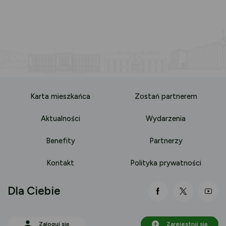
Karta mieszkańca
Zostań partnerem
Aktualności
Wydarzenia
Benefity
Partnerzy
Kontakt
Polityka prywatności
Dla Ciebie
link otwiera się
link otwi
lin
Zaloguj się
Zarejestruj się