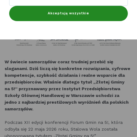
Akceptuję wszystkie
W świecie samorządów coraz trudniej przebić się
sloganami. Dziś liczą się konkretne rozwiązania, cyfrowe
kompetencje, szybkość działania i realne wsparcie dla
przedsiębiorców. Właśnie dlatego tytuł „Złotej Gminy
na 5!” przyznawany przez Instytut Przedsiębiorstwa
Szkoły Głównej Handlowej w Warszawie uchodzi za
jedno z najbardziej prestiżowych wyróżnień dla polskich
samorządów.
Podczas XII edycji konferencji Forum Gmin na 5!, która
odbyła się 22 maja 2026 roku, Stalowa Wola została
uhonorowana tytułem „Złotej Gminy na 5!”