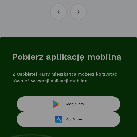
Poprzednia
Następna
aktualność
aktualność
Pobierz aplikację mobilną
Z Osobistej Karty Mieszkańca możesz korzystać
również w wersji aplikacji mobilnej
Link
Google Play
Link
otwiera
App Store
otwiera
się