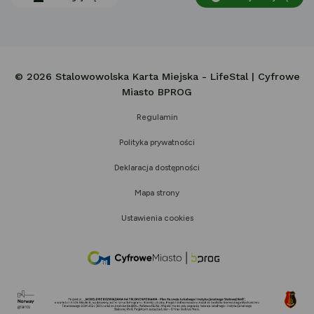
© 2026 Stalowowolska Karta Miejska - LifeStal | Cyfrowe
Miasto BPROG
Regulamin
Polityka prywatności
Deklaracja dostępności
Mapa strony
Ustawienia cookies
link
otwiera
się
w