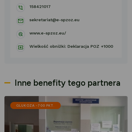
158421017
sekretariat@e-spzoz.eu
www.e-spzoz.eu/
Wielkość obniżki: Deklaracja POZ +1000
Inne benefity tego partnera
GLUKOZA -700 PKT.