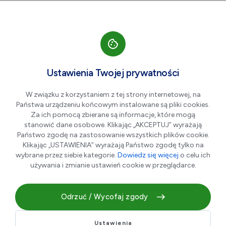
Przejdź do nawigacji strony
Przejdź do treści
Przejdź do stopki
większa czcionka
normalna czcionka
mniejsza czc
+A
A
A-
Men
DEKLARACJA POZ +1000
Ustawienia Twojej prywatności
Złożenie deklaracji do lekarza
W związku z korzystaniem z tej strony internetowej, na
POZ
Państwa urządzeniu końcowym instalowane są pliki cookies.
Za ich pomocą zbierane są informacje, które mogą
stanowić dane osobowe. Klikając „AKCEPTUJ” wyrażają
Państwo zgodę na zastosowanie wszystkich plików cookie.
Klikając „USTAWIENIA” wyrażają Państwo zgodę tylko na
wybrane przez siebie kategorie.
Dowiedz się więcej
o celu ich
używania i zmianie ustawień cookie w przeglądarce.
Odrzuć / Wycofaj zgody
Przyznajemy 1000 punktów LifeStal, za złożenie deklaracji
Ustawienia