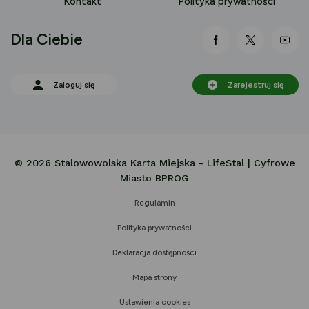
Kontakt
Polityka prywatności
Dla Ciebie
link otwiera się
link otwi
lin
Zaloguj się
Zarejestruj się
© 2026 Stalowowolska Karta Miejska - LifeStal | Cyfrowe
Miasto BPROG
Regulamin
Polityka prywatności
Deklaracja dostępności
Mapa strony
Ustawienia cookies