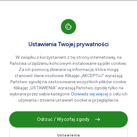
Przejdź do nawigacji strony
Przejdź do treści
Przejdź do stopki
większa czcionka
normalna czcionka
mniejsza czc
+A
A
A-
Men
Muzeum Regionalne w
Ustawienia Twojej prywatności
Stalowej Woli - NIEAKTYWNA
W związku z korzystaniem z tej strony internetowej, na
Państwa urządzeniu końcowym instalowane są pliki cookies.
Za ich pomocą zbierane są informacje, które mogą
stanowić dane osobowe. Klikając „AKCEPTUJ” wyrażają
Państwo zgodę na zastosowanie wszystkich plików cookie.
Klikając „USTAWIENIA” wyrażają Państwo zgodę tylko na
wybrane przez siebie kategorie.
Dowiedz się więcej
o celu ich
używania i zmianie ustawień cookie w przeglądarce.
Odrzuć / Wycofaj zgody
Muzeum Regionalne w Stalowej Woli działa od roku 1999.
Jest to muzeum oddziałowe, pracujące w trzech
zabytkowych lokalizacjach. Główna siedziba znajduje się w
Ustawienia