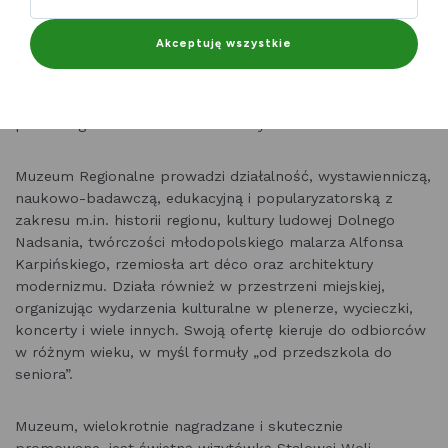
dawnym Zamku Lubomirskich (od 2002 r.), a oddziały to
Galeria Malarstwa Alfonsa Karpińskiego (od 2019 r.) oraz
Akceptuję wszystkie
Muzeum Centralnego Okręgu Przemysłowego (od 2022 r.).
Muzeum posiada również budynek dawnego kina, który w
przyszłości, po kompleksowej rewitalizacji, będzie siedzibą
pierwszego w Polsce Muzeum Kedywu.
Muzeum Regionalne prowadzi działalność, wystawienniczą,
naukowo-badawczą, edukacyjną i popularyzatorską z
zakresu m.in. historii regionu, kultury ludowej Dolnego
Nadsania, twórczości młodopolskiego malarza Alfonsa
Karpińskiego, rzemiosła art déco oraz architektury
modernizmu. Działa również w przestrzeni miejskiej,
organizując wydarzenia kulturalne w plenerze, wycieczki,
koncerty i wiele innych. Swoją ofertę kieruje do odbiorców
w różnym wieku, w myśl formuły „od przedszkola do
seniora”.
Muzeum, wielokrotnie nagradzane i skutecznie