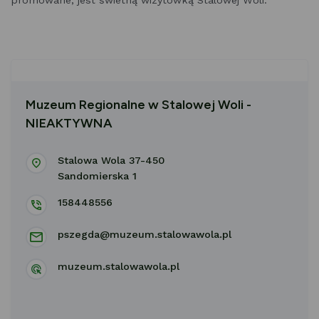
promowane, jest świetną wizytówką Stalowej Woli.
Muzeum Regionalne w Stalowej Woli -
NIEAKTYWNA
Stalowa Wola 37-450
Sandomierska 1
158448556
pszegda@muzeum.stalowawola.pl
muzeum.stalowawola.pl