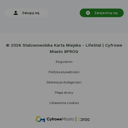
Zaloguj się
Zarejestruj się
© 2026 Stalowowolska Karta Miejska - LifeStal | Cyfrowe
Miasto BPROG
Regulamin
Polityka prywatności
Deklaracja dostępności
Mapa strony
Ustawienia cookies
link
otwiera