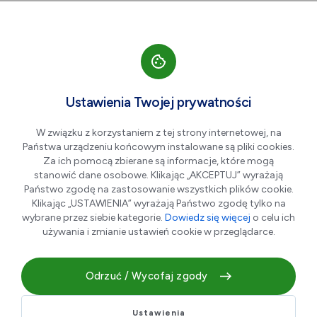
Przejdź do nawigacji strony
Przejdź do treści
Przejdź do stopki
większa czcionka
normalna czcionka
mniejsza czc
+A
A
A-
Men
Noc Muzeów 2026 w
Maj
Ustawienia Twojej prywatności
16
Stalowej Woli
W związku z korzystaniem z tej strony internetowej, na
Państwa urządzeniu końcowym instalowane są pliki cookies.
Za ich pomocą zbierane są informacje, które mogą
stanowić dane osobowe. Klikając „AKCEPTUJ” wyrażają
Państwo zgodę na zastosowanie wszystkich plików cookie.
Klikając „USTAWIENIA” wyrażają Państwo zgodę tylko na
wybrane przez siebie kategorie.
Dowiedz się więcej
o celu ich
używania i zmianie ustawień cookie w przeglądarce.
Odrzuć / Wycofaj zgody
W sobotę 16 maja zapraszamy do wspólneg...
Ustawienia