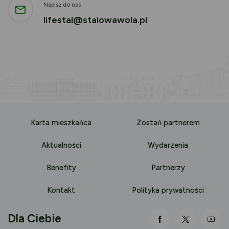
Napisz do nas
lifestal@stalowawola.pl
Karta mieszkańca
Zostań partnerem
Aktualności
Wydarzenia
Benefity
Partnerzy
Kontakt
Polityka prywatności
Dla Ciebie
link otwiera się
link otwi
lin