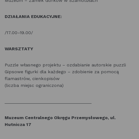
Muzeum – Zamek Górków w Szamotułach
DZIAŁANIA EDUKACYJNE:
/17.00–19.00/
WARSZTATY
Puzzle własnego projektu – ozdabianie autorskie puzzli
Gipsowe figurki dla każdego – zdobienie za pomocą
flamastrów, cienkopisów
(liczba miejsc ograniczona)
___________________________________
Muzeum Centralnego Okręgu Przemysłowego, ul.
Hutnicza 17