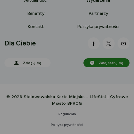
Aktualności
Wydarzenia
Benefity
Partnerzy
Kontakt
Polityka prywatności
Dla Ciebie
link otwiera się
link otwi
lin
Zaloguj się
Zarejestruj się
© 2026 Stalowowolska Karta Miejska - LifeStal | Cyfrowe
Miasto BPROG
Regulamin
Polityka prywatności