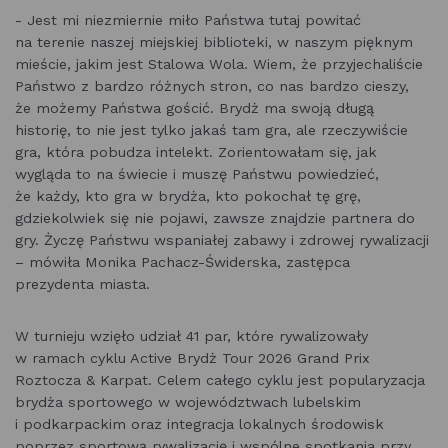
- Jest mi niezmiernie miło Państwa tutaj powitać
na terenie naszej miejskiej biblioteki, w naszym pięknym
mieście, jakim jest Stalowa Wola. Wiem, że przyjechaliście
Państwo z bardzo różnych stron, co nas bardzo cieszy,
że możemy Państwa gościć. Brydż ma swoją długą
historię, to nie jest tylko jakaś tam gra, ale rzeczywiście
gra, która pobudza intelekt. Zorientowałam się, jak
wygląda to na świecie i muszę Państwu powiedzieć,
że każdy, kto gra w brydża, kto pokochał tę grę,
gdziekolwiek się nie pojawi, zawsze znajdzie partnera do
gry. Życzę Państwu wspaniałej zabawy i zdrowej rywalizacji
– mówiła Monika Pachacz-Świderska, zastępca
prezydenta miasta.
W turnieju wzięło udział 41 par, które rywalizowały
w ramach cyklu Active Brydż Tour 2026 Grand Prix
Roztocza & Karpat. Celem całego cyklu jest popularyzacja
brydża sportowego w województwach lubelskim
i podkarpackim oraz integracja lokalnych środowisk
poprzez sportową rywalizację i wspólne spotkania przy