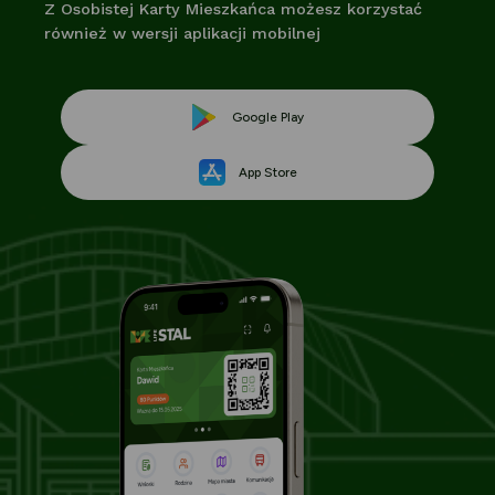
Z Osobistej Karty Mieszkańca możesz korzystać
również w wersji aplikacji mobilnej
Link
Google Play
Link
otwiera
App Store
otwiera
się
się
w
w
nowej
nowej
karcie
karcie