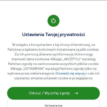
Przejdź do nawigacji strony
Przejdź do treści
Przejdź do stopki
większa czcionka
normalna czcionka
mniejsza czc
+A
A
A-
Men
Aktualności
Ustawienia Twojej prywatności
W związku z korzystaniem z tej strony internetowej, na
Państwa urządzeniu końcowym instalowane są pliki cookies.
Turniej Par Brydża
Za ich pomocą zbierane są informacje, które mogą
Sportowego w Stalowej Woli
stanowić dane osobowe. Klikając „AKCEPTUJ” wyrażają
Państwo zgodę na zastosowanie wszystkich plików cookie.
w ramach Active Brydż Tour
Klikając „USTAWIENIA” wyrażają Państwo zgodę tylko na
2026
wybrane przez siebie kategorie.
Dowiedz się więcej
o celu ich
używania i zmianie ustawień cookie w przeglądarce.
04.05.2026 r.
Odrzuć / Wycofaj zgody
Ustawienia