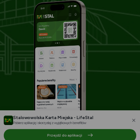
się
w
w
nowej
nowej
karcie
karcie
Stalowowolska Karta Miejska - LifeStal
Pobierz aplikację i skorzystaj z wyjątkowych benefitów
za
Przejdź do aplikacji