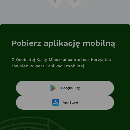
Poprzednia
Następna
aktualność
aktualność
Pobierz aplikację mobilną
Z Osobistej Karty Mieszkańca możesz korzystać
również w wersji aplikacji mobilnej
Link
Google Play
Link
otwiera
App Store
otwiera
się