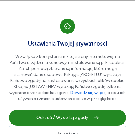
Przejdź do nawigacji strony
Przejdź do treści
Przejdź do stopki
większa czcionka
normalna czcionka
mniejsza czc
+A
A
A-
Men
Aktualności
Ustawienia Twojej prywatności
W związku z korzystaniem z tej strony internetowej, na
Państwa urządzeniu końcowym instalowane są pliki cookies.
(VIDEO) Piknik "Rozsmakuj
Za ich pomocą zbierane są informacje, które mogą
się z SLO"
stanowić dane osobowe. Klikając „AKCEPTUJ” wyrażają
Państwo zgodę na zastosowanie wszystkich plików cookie.
Klikając „USTAWIENIA” wyrażają Państwo zgodę tylko na
wybrane przez siebie kategorie.
Dowiedz się więcej
o celu ich
03.06.2026 r.
używania i zmianie ustawień cookie w przeglądarce.
Odrzuć / Wycofaj zgody
Ustawienia