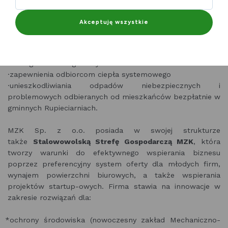
komunalnych dla mieszkańców Stalowej Woli w zakresie:
·dostawy wody i odprowadzania ścieków
Akceptuję wszystkie
·komunikacji miejskiej i podmiejskiej
·odbioru i zagospodarowania odpadów stałych
·zagospodarowania miejskich terenów zielonych
·letniego i zimowego oczyszczania miasta
·zapewnienia odbiorcom ciepła systemowego
·unieszkodliwiania odpadów niebezpiecznych i
problemowych odbieranych od mieszkańców bezpłatnie w
gminnych Rupieciarniach.
MZK Sp. z o.o. posiada w swojej strukturze
także
Stalowowolską Strefę Gospodarczą MZK
, która
tworzy warunki do efektywnego wspierania biznesu
poprzez preferencyjny system oferty dla młodych firm,
wynajem powierzchni biurowych, a także wspierania
projektów startup-owych. Firma stawia na innowacje w
zakresie rozwiązań dla:
ochrony środowiska (nowoczesny zakład Mechaniczno-