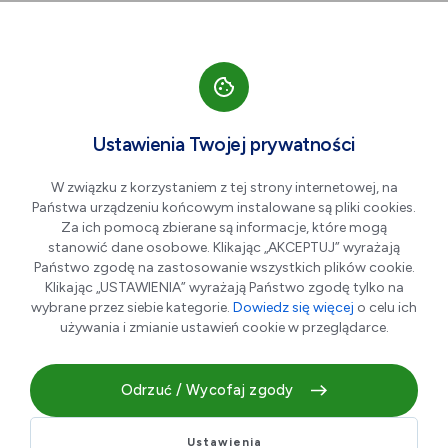
Przejdź do nawigacji strony
Przejdź do treści
Przejdź do stopki
większa czcionka
normalna czcionka
mniejsza czc
+A
A
A-
Men
Miejski Zakład Komunalny
Ustawienia Twojej prywatności
Spółka z o. o.
W związku z korzystaniem z tej strony internetowej, na
Państwa urządzeniu końcowym instalowane są pliki cookies.
Za ich pomocą zbierane są informacje, które mogą
stanowić dane osobowe. Klikając „AKCEPTUJ” wyrażają
Państwo zgodę na zastosowanie wszystkich plików cookie.
Klikając „USTAWIENIA” wyrażają Państwo zgodę tylko na
wybrane przez siebie kategorie.
Dowiedz się więcej
o celu ich
używania i zmianie ustawień cookie w przeglądarce.
Odrzuć / Wycofaj zgody
Tym co wyróżnia Stalową Wolę na tle innych miast Polski,
jest scentralizowana gospodarka komunalna. MZK Sp. z
o.o. zapewnia bezpieczeństwo dostaw wszystkich usług
Ustawienia