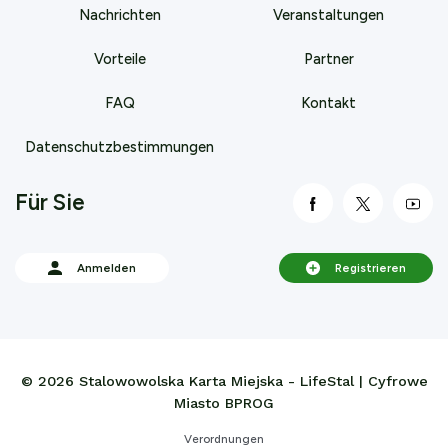
Nachrichten
Veranstaltungen
Vorteile
Partner
FAQ
Kontakt
Datenschutzbestimmungen
Für Sie
link otwiera się
link otwi
lin
Anmelden
Registrieren
© 2026 Stalowowolska Karta Miejska - LifeStal | Cyfrowe
Miasto BPROG
Verordnungen