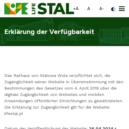
Zur Seitennavigation gehen
Zum Inhalt gehen
Zur Fußzeile gehen
większa czcionka
normalna czcionka
mniejsza czc
+A
A
A-
Men
Erklärung der Verfügbarkeit
Das Rathaus von Stalowa Wola verpflichtet sich, die
Zugänglichkeit seiner Website in Übereinstimmung mit den
Bestimmungen des Gesetzes vom 4. April 2019 über die
digitale Zugänglichkeit von Websites und mobilen
Anwendungen öffentlicher Einrichtungen zu gewährleisten.
Die Erklärung zur Zugänglichkeit gilt für die Website:
lifestal.pl
Datum der Veröffentlichung der Website:
26.04.2024 r.