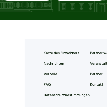
öffnet
öffnet
sich
sich
in
in
einem
einem
Karte des Einwohners
Partner w
neuen
neuen
Nachrichten
Veranstal
Tab
Tab
Vorteile
Partner
FAQ
Kontakt
Datenschutzbestimmungen