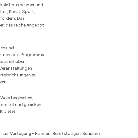
 lokale Unternehmer und
ltur, Kunst, Sport,
fördern. Das
r, das reiche Angebot
gen und
artnern des Programms
arteninhaber
 Veranstaltungen
orteinrichtungen zu
zen.
 Wola begleichen,
mm teil und genießen
dt bietet!
n zur Verfügung - Familien, Berufstätigen, Schülern,