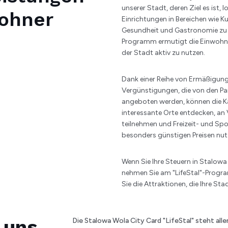
unserer Stadt, deren Ziel es ist,
ohner
Einrichtungen in Bereichen wie Ku
Gesundheit und Gastronomie zu 
Programm ermutigt die Einwohne
der Stadt aktiv zu nutzen.
Dank einer Reihe von Ermäßigun
Vergünstigungen, die von den P
angeboten werden, können die K
interessante Orte entdecken, an
teilnehmen und Freizeit- und Sp
besonders günstigen Preisen nut
Wenn Sie Ihre Steuern in Stalowa
nehmen Sie am "LifeStal"-Progra
Sie die Attraktionen, die Ihre Sta
 uns
Die Stalowa Wola City Card "LifeStal" steht alle