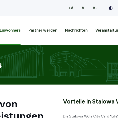
większa czcionka
normalna czcionka
mniejsza cz
+A
A
A-
 Einwohners
Partner werden
Nachrichten
Veranstaltu
s
 von
Vorteile in Stalowa 
eistungen
Die Stalowa Wola City Card "LifeSt