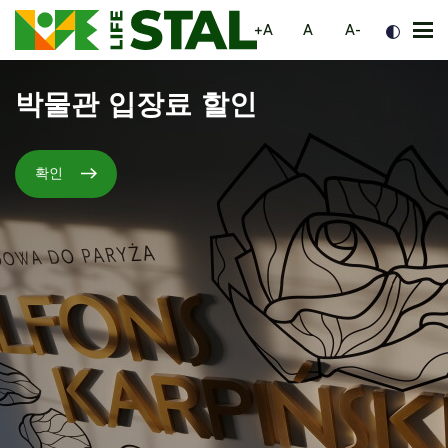
페이지 탐색으로 이동
내용으로 이동
하단으로 이동
większa czcionka
normalna czcionka
mniejsza czc
+A
A
A-
메
뉴
박물관 입장료 할인
확인