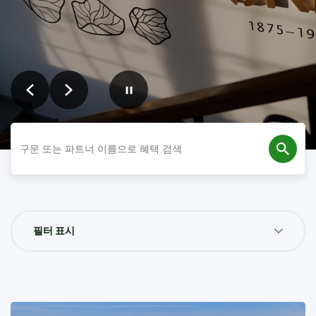
이
다
슬
전
음
라
아
슬
슬
이
래
에
라
라
더
검
이
이
켜
색
어
드
드
짐
를
입
력
하
필터 표시
세
요