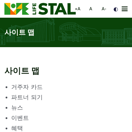
페이지 탐색으로 이동
내용으로 이동
하단으로 이동
większa czcionka
normalna czcionka
mniejsza czc
+A
A
A-
메
뉴
사이트 맵
사이트 맵
거주자 카드
파트너 되기
뉴스
이벤트
혜택