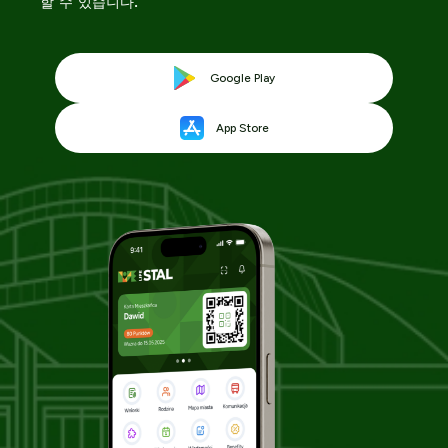
할 수 있습니다.
링
Google Play
링
크
App Store
크
가
가
새
새
탭
탭
에
에
서
서
열