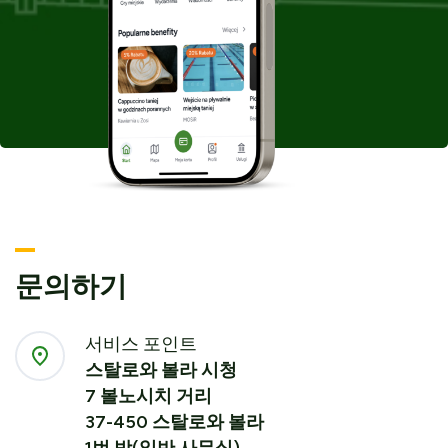
열
립
립
니
니
다
다
문의하기
서비스 포인트
스탈로와 볼라 시청
7 볼노시치 거리
37-450 스탈로와 볼라